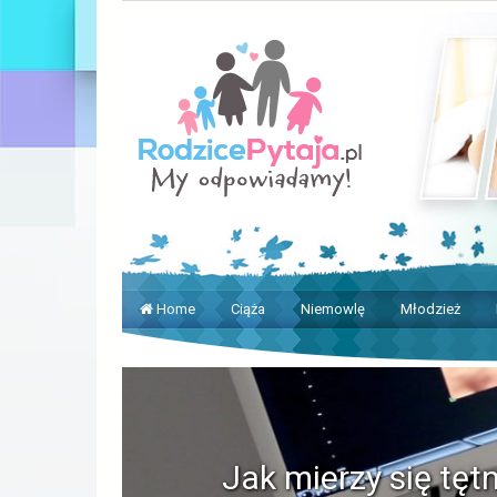
Home
Ciąża
Niemowlę
Młodzież
Jak mierzy się tęt