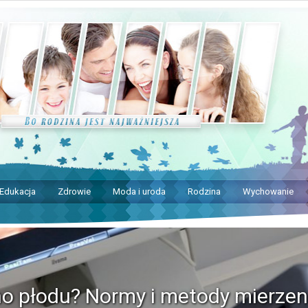
Edukacja
Zdrowie
Moda i uroda
Rodzina
Wychowanie
no płodu? Normy i metody mierzen