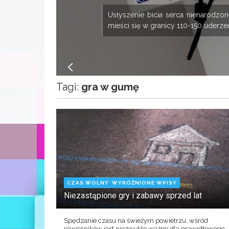
ny
Usłyszenie bicia serca nienarodz
mieści się w granicy 110-150 uderzeń
Tagi:
gra w gumę
,
CZAS WOLNY
WYRÓŻNIONE WPISY
Niezastąpione gry i zabawy sprzed lat
Spędzanie czasu na świeżym powietrzu, wśród
rówieśników jest niezwykle ważne dla prawidłowego