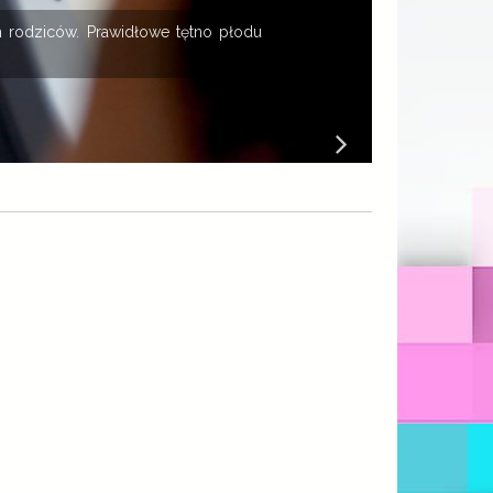
 rodziców. Prawidłowe tętno płodu
K
B