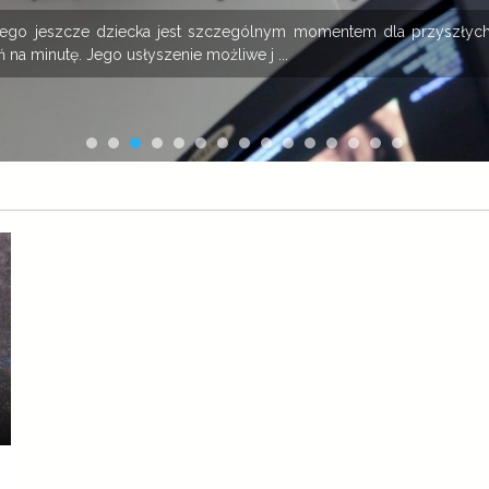
onego jeszcze dziecka jest szczególnym momentem dla przyszłych
 na minutę. Jego usłyszenie możliwe j ...