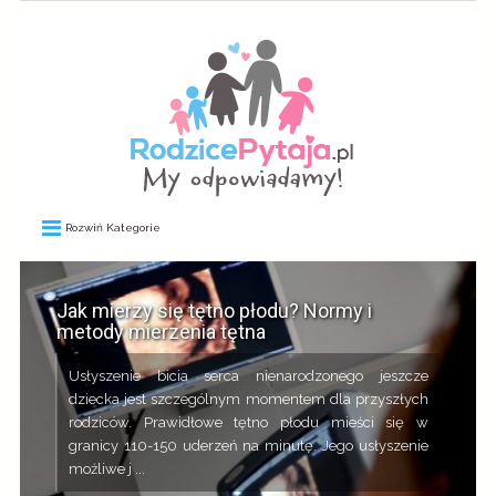
Rozwiń Kategorie
Jak mierzy się tętno płodu? Normy i
metody mierzenia tętna
Usłyszenie bicia serca nienarodzonego jeszcze
dziecka jest szczególnym momentem dla przyszłych
rodziców. Prawidłowe tętno płodu mieści się w
granicy 110-150 uderzeń na minutę. Jego usłyszenie
możliwe j ...