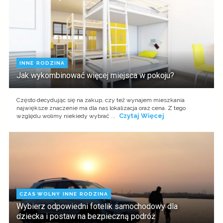
INNE
,
RODZINA
Jak wykombinować więcej miejsca w pokoju?
Często decydując się na zakup, czy też wynajem mieszkania
największe znaczenie ma dla nas lokalizacja oraz cena. Z tego
Czytaj Więcej
względu wolimy niekiedy wybrać ...
CZAS WOLNY
,
INNE
,
RODZINA
Wybierz odpowiedni fotelik samochodowy dla
dziecka i postaw na bezpieczną podróż