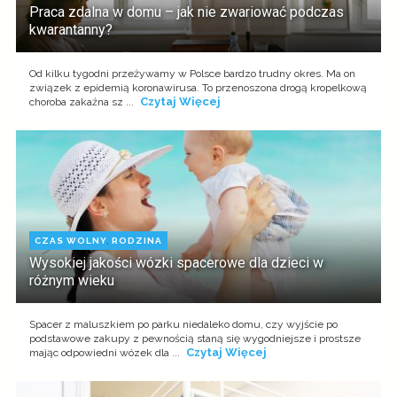
Praca zdalna w domu – jak nie zwariować podczas
kwarantanny?
Od kilku tygodni przeżywamy w Polsce bardzo trudny okres. Ma on
związek z epidemią koronawirusa. To przenoszona drogą kropelkową
Czytaj Więcej
choroba zakaźna sz ...
CZAS WOLNY
,
RODZINA
Wysokiej jakości wózki spacerowe dla dzieci w
różnym wieku
Spacer z maluszkiem po parku niedaleko domu, czy wyjście po
podstawowe zakupy z pewnością staną się wygodniejsze i prostsze
Czytaj Więcej
mając odpowiedni wózek dla ...