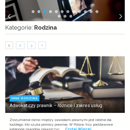
Kategorie:
Rodzina
1
2
3
INNE
,
RODZINA
Adwokat czy prawnik – różnice i zakres usług
Zrozumienie różnic między zawodami prawnymi jest istotne dla
każdego, kto szuka pomocy prawnej. W Polsce, trzy podstawowe
Czytaj Więcej
kategorie zawodów prawniczyc ...