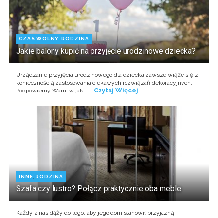
CZAS WOLNY
,
RODZINA
Jakie balony kupić na przyjęcie urodzinowe dziecka?
Urządzanie przyjęcia urodzinowego dla dziecka zawsze wiąże się z
koniecznością zastosowania ciekawych rozwiązań dekoracyjnych.
Czytaj Więcej
Podpowiemy Wam, w jaki ...
INNE
,
RODZINA
Szafa czy lustro? Połącz praktycznie oba meble
Każdy z nas dąży do tego, aby jego dom stanowił przyjazną