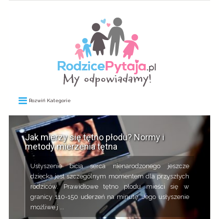
Rozwiń Kategorie
Jak mierzy się tętno płodu? Normy i
metody mierzenia tętna
Usłyszenie bicia serca nienarodzonego jeszcze
dziecka jest szczególnym momentem dla przyszłych
rodziców. Prawidłowe tętno płodu mieści się w
granicy 110-150 uderzeń na minutę. Jego usłyszenie
możliwe j ...