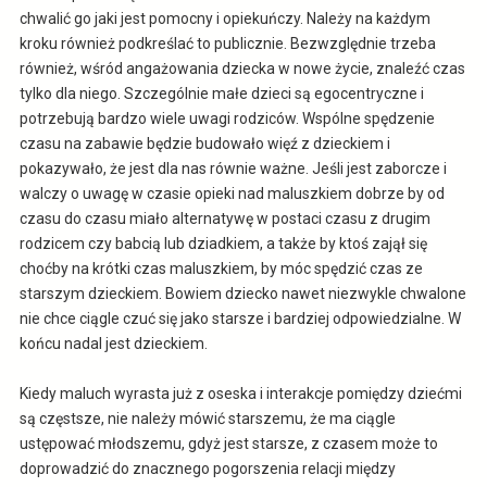
chwalić go jaki jest pomocny i opiekuńczy. Należy na każdym
kroku również podkreślać to publicznie. Bezwzględnie trzeba
również, wśród angażowania dziecka w nowe życie, znaleźć czas
tylko dla niego. Szczególnie małe dzieci są egocentryczne i
potrzebują bardzo wiele uwagi rodziców. Wspólne spędzenie
czasu na zabawie będzie budowało więź z dzieckiem i
pokazywało, że jest dla nas równie ważne. Jeśli jest zaborcze i
walczy o uwagę w czasie opieki nad maluszkiem dobrze by od
czasu do czasu miało alternatywę w postaci czasu z drugim
rodzicem czy babcią lub dziadkiem, a także by ktoś zajął się
choćby na krótki czas maluszkiem, by móc spędzić czas ze
starszym dzieckiem. Bowiem dziecko nawet niezwykle chwalone
nie chce ciągle czuć się jako starsze i bardziej odpowiedzialne. W
końcu nadal jest dzieckiem.
Kiedy maluch wyrasta już z oseska i interakcje pomiędzy dziećmi
są częstsze, nie należy mówić starszemu, że ma ciągle
ustępować młodszemu, gdyż jest starsze, z czasem może to
doprowadzić do znacznego pogorszenia relacji między