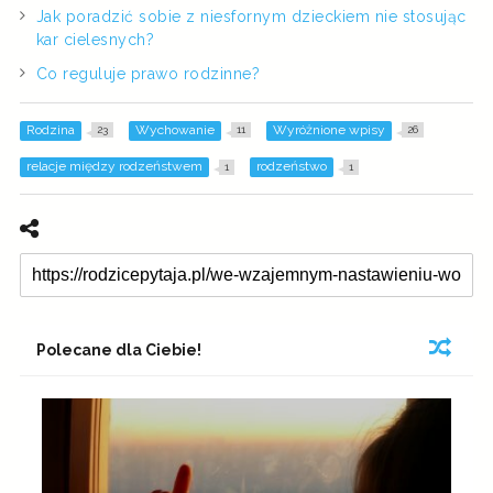
Jak poradzić sobie z niesfornym dzieckiem nie stosując
kar cielesnych?
Co reguluje prawo rodzinne?
Rodzina
Wychowanie
Wyróżnione wpisy
23
11
26
relacje między rodzeństwem
rodzeństwo
1
1
Polecane dla Ciebie!