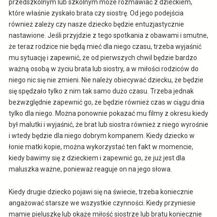
przedszkolnym lub szkolnym może rozmawiać z dzieckiem,
które właśnie zyskało brata czy siostrę. Od jego podejścia
również zależy czy nasze dziecko będzie entuzjastycznie
nastawione. Jeśli przyjdzie z tego spotkania z obawami i smutne,
że teraz rodzice nie będą mieć dla niego czasu, trzeba wyjaśnić
mu sytuację i zapewnić, że od pierwszych chwil będzie bardzo
ważną osobą w życiu brata lub siostry, a w miłości rodziców do
niego nic się nie zmieni. Nie należy obiecywać dziecku, że będzie
się spędzało tylko z nim tak samo dużo czasu. Trzeba jednak
bezwzględnie zapewnić go, że będzie również czas w ciągu dnia
tylko dla niego. Można ponownie pokazać mu filmy z okresu kiedy
był malutki i wyjaśnić, że brat lub siostra również z niego wyrośnie
i wtedy będzie dla niego dobrym kompanem. Kiedy dziecko w
łonie matki kopie, można wykorzystać ten fakt w momencie,
kiedy bawimy się z dzieckiem i zapewnić go, że już jest dla
maluszka ważne, ponieważ reaguje on na jego słowa.
Kiedy drugie dziecko pojawi się na świecie, trzeba koniecznie
angażować starsze we wszystkie czynności. Kiedy przyniesie
mamie pieluszkę lub okaże miłość siostrze lub bratu koniecznie