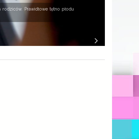
 rodziców. Prawidłowe tętno płodu
K
B