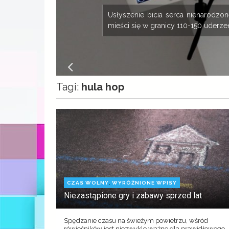
ny
Usłyszenie bicia serca nienarodz
mieści się w granicy 110-150 uderzeń
Tagi:
hula hop
,
CZAS WOLNY
WYRÓŻNIONE WPISY
Niezastąpione gry i zabawy sprzed lat
Spędzanie czasu na świeżym powietrzu, wśród
rówieśników jest niezwykle ważne dla prawidłowego