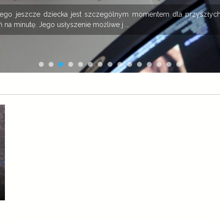
onego jeszcze dziecka jest szczególnym momentem dla przyszłych
 na minutę. Jego usłyszenie możliwe j ...