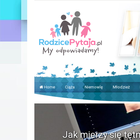
Home
Ciąża
Niemowlę
Młodzież
Jak mierzy się tęt