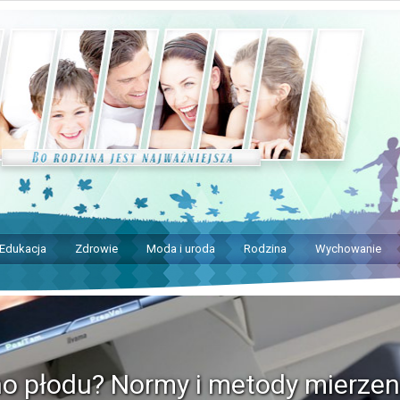
Edukacja
Zdrowie
Moda i uroda
Rodzina
Wychowanie
no płodu? Normy i metody mierzen