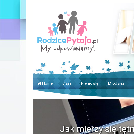
Home
Ciąża
Niemowlę
Młodzież
Jak mierzy się tęt