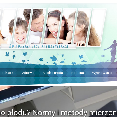
Edukacja
Zdrowie
Moda i uroda
Rodzina
Wychowanie
no płodu? Normy i metody mierzen