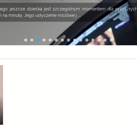
onego jeszcze dziecka jest szczególnym momentem dla przyszłych
 na minutę. Jego usłyszenie możliwe j ...