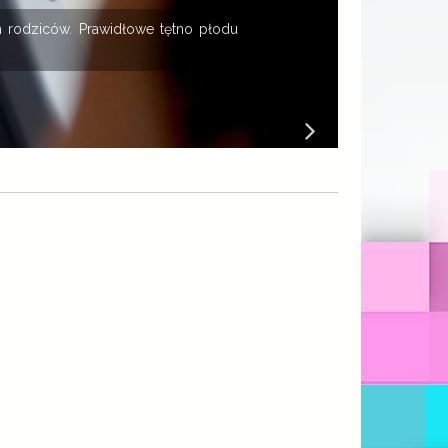
 rodziców. Prawidłowe tętno płodu
K
B