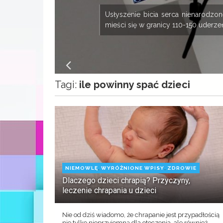
ny
Usłyszenie bicia serca nienarodz
mieści się w granicy 110-150 uderzeń
Tagi:
ile powinny spać dzieci
,
,
NIEMOWLĘ
WYRÓŻNIONE WPISY
ZDROWIE
Dlaczego dzieci chrapią? Przyczyny,
leczenie chrapania u dzieci
Nie od dziś wiadomo, że chrapanie jest przypadłością
nie tylko nieprzyjemną dla otoczenia, ale również