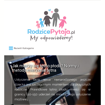
Rozwiń Kategorie
Jak mierzy się tętno płodu? Normy i
metody mierzenia tętna
Usłyszenie bicia serca nienarodzonego jeszcze
dziecka jest szczególnym momentem dla przyszłych
rodziców. Prawidłowe tętno płodu mieści się w
granicy 110-150 uderzeń na minutę. Jego usłyszenie
możliwe j ...