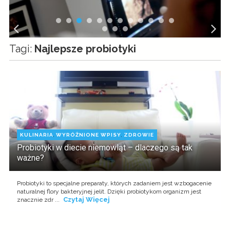
Tagi:
Najlepsze probiotyki
KULINARIA
,
WYRÓŻNIONE WPISY
,
ZDROWIE
Probiotyki w diecie niemowląt – dlaczego są tak
ważne?
Probiotyki to specjalne preparaty, których zadaniem jest wzbogacenie
naturalnej flory bakteryjnej jelit. Dzięki probiotykom organizm jest
Czytaj Więcej
znacznie zdr ...