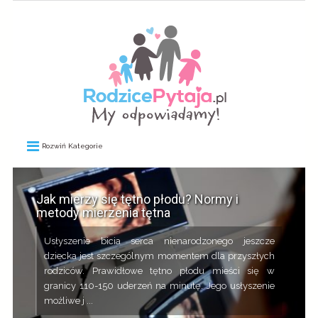
Rozwiń Kategorie
Jak mierzy się tętno płodu? Normy i
metody mierzenia tętna
Usłyszenie bicia serca nienarodzonego jeszcze
dziecka jest szczególnym momentem dla przyszłych
rodziców. Prawidłowe tętno płodu mieści się w
granicy 110-150 uderzeń na minutę. Jego usłyszenie
możliwe j ...