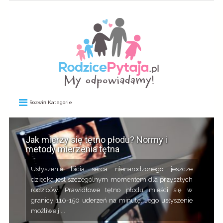
Rozwiń Kategorie
Jak mierzy się tętno płodu? Normy i
metody mierzenia tętna
Usłyszenie bicia serca nienarodzonego jeszcze
dziecka jest szczególnym momentem dla przyszłych
rodziców. Prawidłowe tętno płodu mieści się w
granicy 110-150 uderzeń na minutę. Jego usłyszenie
możliwe j ...