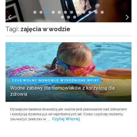
Tagi:
zajęcia w wodzie
CZAS WOLNY
,
NIEMOWLĘ
,
WYRÓŻNIONE WPISY
Wodne zabawy dla niemowlaków z korzyścią dla
zdrowia
Dzisiejsze badania dowodzą jak ważne jest pracowanie nad zdrowiem
i kondycją dziecka już od najmłodszych lat. Coraz częściej możemy
Czytaj Więcej
zauważyć podczas w ...