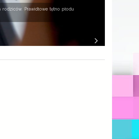
 rodziców. Prawidłowe tętno płodu
K
B