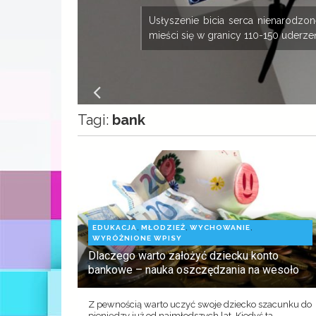
ny
Usłyszenie bicia serca nienarodz
mieści się w granicy 110-150 uderzeń
Tagi:
bank
,
,
,
EDUKACJA
MŁODZIEŻ
WYCHOWANIE
WYRÓŻNIONE WPISY
Dlaczego warto założyć dziecku konto
bankowe – nauka oszczędzania na wesoło
Z pewnością warto uczyć swoje dziecko szacunku do
pieniędzy już od najmłodszych lat. Kiedyś ta