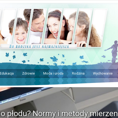
Edukacja
Zdrowie
Moda i uroda
Rodzina
Wychowanie
no płodu? Normy i metody mierzen