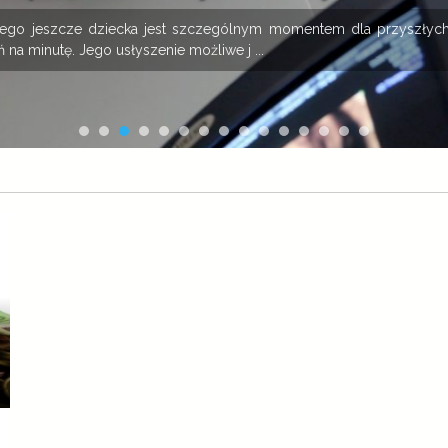
onego jeszcze dziecka jest szczególnym momentem dla przyszłych
 na minutę. Jego usłyszenie możliwe j ...