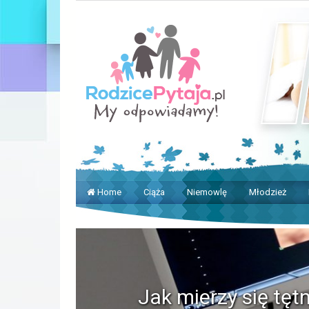
Home
Ciąża
Niemowlę
Młodzież
Jak mierzy się tęt