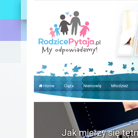
Home
Ciąża
Niemowlę
Młodzież
Jak mierzy się tęt