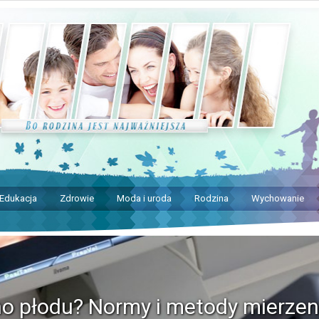
Edukacja
Zdrowie
Moda i uroda
Rodzina
Wychowanie
no płodu? Normy i metody mierzen