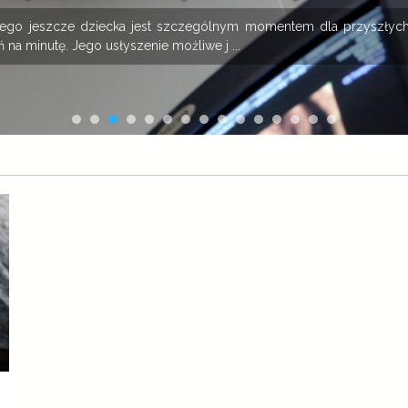
onego jeszcze dziecka jest szczególnym momentem dla przyszłych
 na minutę. Jego usłyszenie możliwe j ...