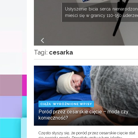
ny
Usłyszenie bicia serca nienarodz
mieści się w granicy 110-150 uderzeń
Tagi:
cesarka
,
CIĄŻA
WYRÓŻNIONE WPISY
Poród przez cesarskie cięcie – moda czy
konieczność?
Często słyszy się, że poród przez cesarskie cięcie stał
się swoistą modą. Powstały mity o tym jakoby