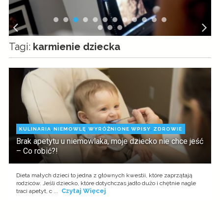
Tagi:
karmienie dziecka
KULINARIA
,
NIEMOWLĘ
,
WYRÓŻNIONE WPISY
,
ZDROWIE
Brak apetytu u niemowlaka, moje dziecko nie chce jeść
– Co robić?!
Dieta małych dzieci to jedna z głównych kwestii, które zaprzątają
rodziców. Jeśli dziecko, które dotychczas jadło dużo i chętnie nagle
Czytaj Więcej
traci apetyt, c ...