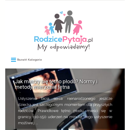
Rozwiń Kategorie
Jak mierzy się tętno płodu? Normy i
metody mierzenia tętna
Usłyszenie bicia serca nienarodzonego jeszcze
dziecka jest szczególnym momentem dla przyszłych
rodziców. Prawidłowe tętno płodu mieści się w
granicy 110-150 uderzeń na minutę. Jego usłyszenie
możliwe j ...