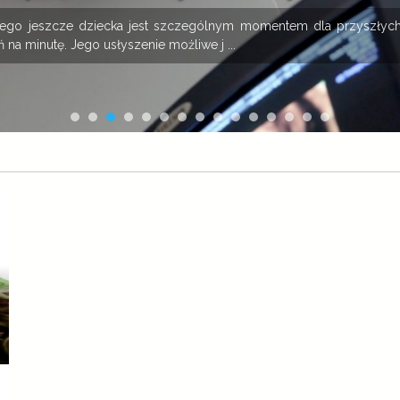
onego jeszcze dziecka jest szczególnym momentem dla przyszłych
 na minutę. Jego usłyszenie możliwe j ...