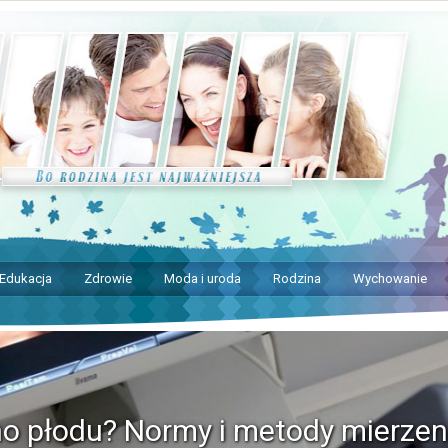
Edukacja
Zdrowie
Moda i uroda
Rodzina
Wychowanie
no płodu? Normy i metody mierzen