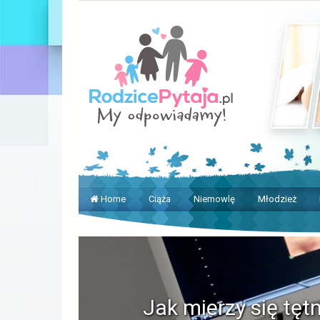
Home
Ciąża
Niemowlę
Młodzież
Jak mierzy się tęt