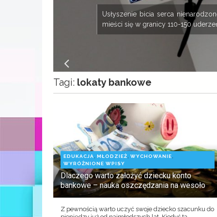
ny
Usłyszenie bicia serca nienarodz
mieści się w granicy 110-150 uderzeń
Tagi:
lokaty bankowe
,
,
,
EDUKACJA
MŁODZIEŻ
WYCHOWANIE
WYRÓŻNIONE WPISY
Dlaczego warto założyć dziecku konto
bankowe – nauka oszczędzania na wesoło
Z pewnością warto uczyć swoje dziecko szacunku do
pieniędzy już od najmłodszych lat. Kiedyś ta