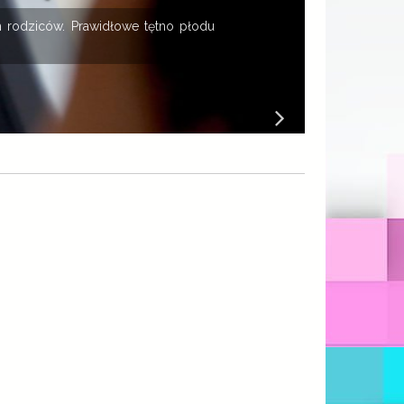
 rodziców. Prawidłowe tętno płodu
K
B