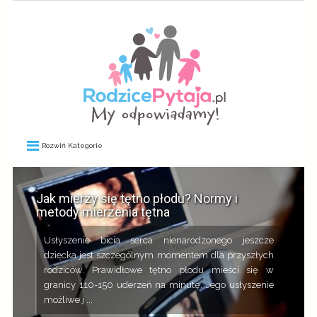
Rozwiń Kategorie
Jak mierzy się tętno płodu? Normy i
metody mierzenia tętna
Usłyszenie bicia serca nienarodzonego jeszcze
dziecka jest szczególnym momentem dla przyszłych
rodziców. Prawidłowe tętno płodu mieści się w
granicy 110-150 uderzeń na minutę. Jego usłyszenie
możliwe j ...