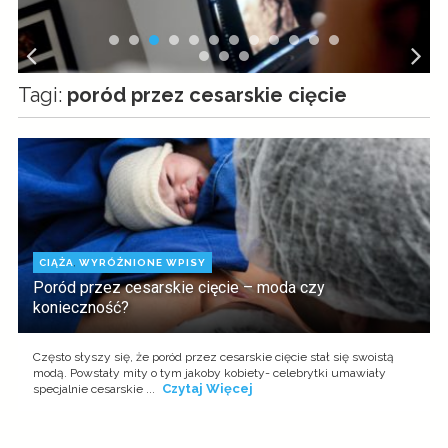
Tagi:
poród przez cesarskie cięcie
CIĄŻA
,
WYRÓŻNIONE WPISY
Poród przez cesarskie cięcie – moda czy
konieczność?
Często słyszy się, że poród przez cesarskie cięcie stał się swoistą
modą. Powstały mity o tym jakoby kobiety- celebrytki umawiały
Czytaj Więcej
specjalnie cesarskie ...