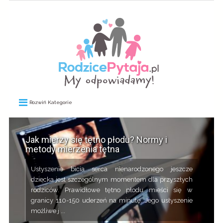
Rozwiń Kategorie
Jak mierzy się tętno płodu? Normy i
metody mierzenia tętna
Usłyszenie bicia serca nienarodzonego jeszcze
dziecka jest szczególnym momentem dla przyszłych
rodziców. Prawidłowe tętno płodu mieści się w
granicy 110-150 uderzeń na minutę. Jego usłyszenie
możliwe j ...