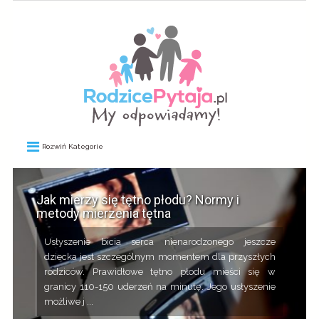
Rozwiń Kategorie
Jak mierzy się tętno płodu? Normy i
metody mierzenia tętna
Usłyszenie bicia serca nienarodzonego jeszcze
dziecka jest szczególnym momentem dla przyszłych
rodziców. Prawidłowe tętno płodu mieści się w
granicy 110-150 uderzeń na minutę. Jego usłyszenie
możliwe j ...