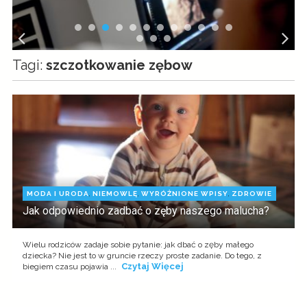
Tagi:
szczotkowanie zębow
MODA I URODA
,
NIEMOWLĘ
,
WYRÓŻNIONE WPISY
,
ZDROWIE
Jak odpowiednio zadbać o zęby naszego malucha?
Wielu rodziców zadaje sobie pytanie: jak dbać o zęby małego
dziecka? Nie jest to w gruncie rzeczy proste zadanie. Do tego, z
Czytaj Więcej
biegiem czasu pojawia ...