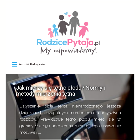
Rozwiń Kategorie
Jak mierzy się tętno płodu? Normy i
metody mierzenia tętna
Usłyszenie bicia serca nienarodzonego jeszcze
dziecka jest szczególnym momentem dla przyszłych
rodziców. Prawidłowe tętno płodu mieści się w
granicy 110-150 uderzeń na minutę. Jego usłyszenie
możliwe j ...