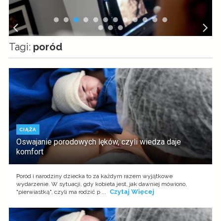
Tagi:
poród
CIĄŻA
Oswajanie porodowych lęków, czyli wiedza daje
komfort
Poród i narodziny dziecka to za każdym razem wyjątkowe
wydarzenie. W sytuacji, gdy kobieta jest, jak dawniej mówiono,
Czytaj Więcej
"pierwiastką", czyli ma rodzić p ...