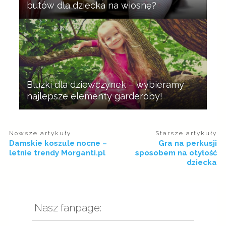
butów dla dziecka na wiosnę?
Bluzki dla dziewczynek – wybieramy
najlepsze elementy garderoby!
Nowsze artykuły
Starsze artykuły
Damskie koszule nocne –
Gra na perkusji
letnie trendy Morganti.pl
sposobem na otyłość
dziecka
Nasz fanpage: