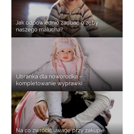
Jak odpowiednio zadbać o zęby
naszego malucha?
Ubranka dla noworodka –
kompletowanie wyprawki
Na co zwrócić uwagę przy zakupie