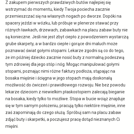
Z zakupem pierwszych prawdziwych butów najlepiej się
wstrzymać do momentu, kiedy Twoja pociecha zacznie
przemieszczać się na własnych nogach po dworze. Dopóki na
spacery jeździ w wózku, lub próbuje w plenerze stawać przy
różnych ławkach, drzewach, zabawkach na placu zabaw buty nie
są konieczne. Jeśli nie jest zbyt ciepło z powodzeniem wystarczą
grube skarpety, a w bardzo ciepłe i gorące dni maluch może
poznawać świat gołymi stopami. Lekarze zgodni są co do tego,
że im później dziecko zacznie nosić buty z normalną podeszwą
tym zdrowiej dla jego stóp i nóg. Mogąc manipulować gołymi
stopami, poznając nimi różne faktury podłoża, stąpając na
bosaka mięśnie i ścięgna w jego stopach mają doskonałą
możliwość do ćwiczeń i prawidłowego rozwoju. Nie bez powodu
lekarze dzieciom z niewielkim płaskostopiem zalecają bieganie
na bosaka, kiedy tylko to możliwe. Stopa w bucie wciąż znajduje
się w tym samym położeniu, pracują tylko niektóre mięśnie, inne
zaś zapominają do czego służą. Spróbuj sam na placu zabaw
zdjąć buty i skarpetki, a poczujesz pracę dotąd nieznanych Ci
mięśni.