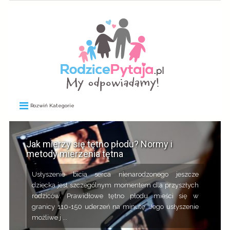
Rozwiń Kategorie
Jak mierzy się tętno płodu? Normy i
metody mierzenia tętna
Usłyszenie bicia serca nienarodzonego jeszcze
dziecka jest szczególnym momentem dla przyszłych
rodziców. Prawidłowe tętno płodu mieści się w
granicy 110-150 uderzeń na minutę. Jego usłyszenie
możliwe j ...