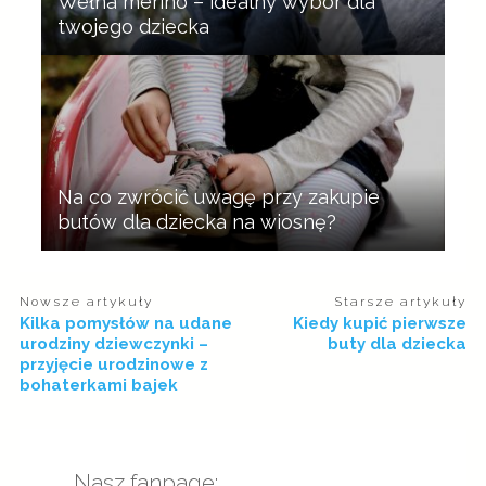
Wełna merino – idealny wybór dla
twojego dziecka
Na co zwrócić uwagę przy zakupie
butów dla dziecka na wiosnę?
Nowsze artykuły
Starsze artykuły
Kilka pomysłów na udane
Kiedy kupić pierwsze
urodziny dziewczynki –
buty dla dziecka
przyjęcie urodzinowe z
bohaterkami bajek
Nasz fanpage: