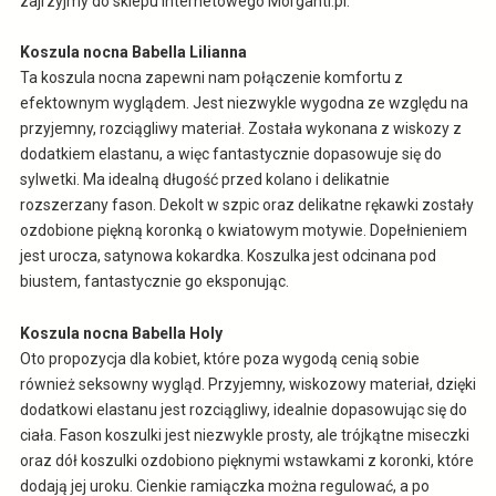
zajrzyjmy do sklepu internetowego Morganti.pl.
Koszula nocna Babella Lilianna
Ta koszula nocna zapewni nam połączenie komfortu z
efektownym wyglądem. Jest niezwykle wygodna ze względu na
przyjemny, rozciągliwy materiał. Została wykonana z wiskozy z
dodatkiem elastanu, a więc fantastycznie dopasowuje się do
sylwetki. Ma idealną długość przed kolano i delikatnie
rozszerzany fason. Dekolt w szpic oraz delikatne rękawki zostały
ozdobione piękną koronką o kwiatowym motywie. Dopełnieniem
jest urocza, satynowa kokardka. Koszulka jest odcinana pod
biustem, fantastycznie go eksponując.
Koszula nocna Babella Holy
Oto propozycja dla kobiet, które poza wygodą cenią sobie
również seksowny wygląd. Przyjemny, wiskozowy materiał, dzięki
dodatkowi elastanu jest rozciągliwy, idealnie dopasowując się do
ciała. Fason koszulki jest niezwykle prosty, ale trójkątne miseczki
oraz dół koszulki ozdobiono pięknymi wstawkami z koronki, które
dodają jej uroku. Cienkie ramiączka można regulować, a po