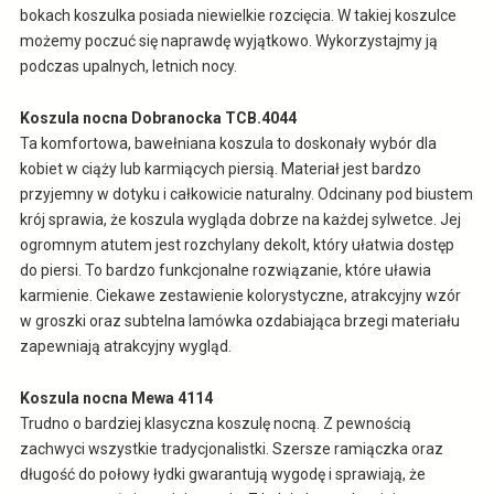
bokach koszulka posiada niewielkie rozcięcia. W takiej koszulce
możemy poczuć się naprawdę wyjątkowo. Wykorzystajmy ją
podczas upalnych, letnich nocy.
Koszula nocna Dobranocka TCB.4044
Ta komfortowa, bawełniana koszula to doskonały wybór dla
kobiet w ciąży lub karmiących piersią. Materiał jest bardzo
przyjemny w dotyku i całkowicie naturalny. Odcinany pod biustem
krój sprawia, że koszula wygląda dobrze na każdej sylwetce. Jej
ogromnym atutem jest rozchylany dekolt, który ułatwia dostęp
do piersi. To bardzo funkcjonalne rozwiązanie, które uławia
karmienie. Ciekawe zestawienie kolorystyczne, atrakcyjny wzór
w groszki oraz subtelna lamówka ozdabiająca brzegi materiału
zapewniają atrakcyjny wygląd.
Koszula nocna Mewa 4114
Trudno o bardziej klasyczna koszulę nocną. Z pewnością
zachwyci wszystkie tradycjonalistki. Szersze ramiączka oraz
długość do połowy łydki gwarantują wygodę i sprawiają, że