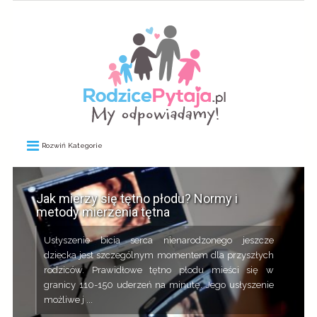
Rozwiń Kategorie
Jak mierzy się tętno płodu? Normy i
metody mierzenia tętna
Usłyszenie bicia serca nienarodzonego jeszcze
dziecka jest szczególnym momentem dla przyszłych
rodziców. Prawidłowe tętno płodu mieści się w
granicy 110-150 uderzeń na minutę. Jego usłyszenie
możliwe j ...