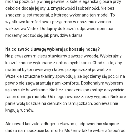
można poczuć się w niej pewnie. Z kolei elegancka gipiura przy
dekolcie dodaje jej stylu, zmysłowości i subtelności. Nie bez
znaczenia jest materiał, z którego wykonano ten model. To
wyjątkowo komfortowa i przyjemna w noszeniu dzianina
wiskozowa Vistex. Dodajmy do koszuli odpowiedni peniuar i
możemy poczuć się, jak prawdziwa dama.
Na co zwrócić uwagę wybierając koszulę nocną?
Na pierwszym miejscu stawiajmy zawsze wygodę. Wybierajmy
koszule nocne wykonane z naturalnych tkanin. Chodzi o to, aby
materiał był przewiewny i łatwo przepuszczał powietrze.
Wszelkie sztuczne tkaniny spowodują, że będziemy się pocić i na
pewno nie zagwarantują nam komfortu. Doskonałym wyborem
są koszule bawełniane. Nie bez znaczenia pozostaje oczywiście
fason danego modelu. Od niego również zależy wygoda. Niektóre
panie wolą koszule na cieniutkich ramiączkach, ponieważ nie
krępują ruchów.
Ale nawet koszule z długimi rękawami, odpowiednio skrojone
dadzą nam poczucie komfortu. Możemy także wybierać spośród