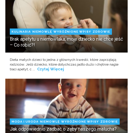
KULINARIA
,
NIEMOWLĘ
,
WYRÓŻNIONE WPISY
,
ZDROWIE
Brak apetytu u niemowlaka, moje dziecko nie chce jeść
– Co robić?!
Dieta małych dzieci to jedna z głównych kwestii, które zaprzątają
rodziców. Jeśli dziecko, które dotychczas jadło dużo i chętnie nagle
Czytaj Więcej
traci apetyt, c ...
MODA I URODA
,
NIEMOWLĘ
,
WYRÓŻNIONE WPISY
,
ZDROWIE
Jak odpowiednio zadbać o zęby naszego malucha?