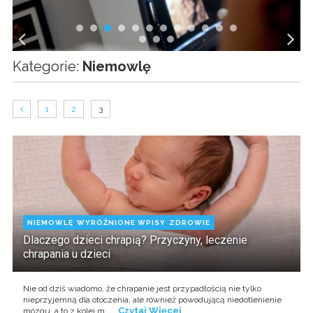
Kategorie:
Niemowlę
1
2
3
NIEMOWLĘ
,
WYRÓŻNIONE WPISY
,
ZDROWIE
Dlaczego dzieci chrapią? Przyczyny, leczenie
chrapania u dzieci
Nie od dziś wiadomo, że chrapanie jest przypadłością nie tylko
nieprzyjemną dla otoczenia, ale również powodującą niedotlenienie
Czytaj Więcej
mózgu, a to z kolei m ...