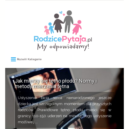
Rozwiń Kategorie
Jak mierzy się tętno płodu? Normy i
metody mierzenia tętna
Usłyszenie bicia serca nienarodzonego jeszcze
dziecka jest szczególnym momentem dla przyszłych
rodziców. Prawidłowe tętno płodu mieści się w
granicy 110-150 uderzeń na minutę. Jego usłyszenie
możliwe j ...