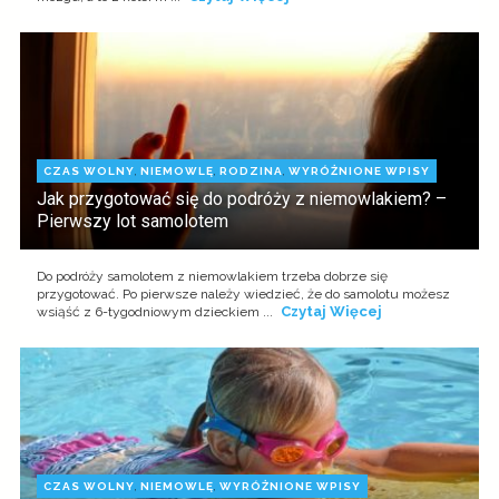
CZAS WOLNY
,
NIEMOWLĘ
,
RODZINA
,
WYRÓŻNIONE WPISY
Jak przygotować się do podróży z niemowlakiem? –
Pierwszy lot samolotem
Do podróży samolotem z niemowlakiem trzeba dobrze się
przygotować. Po pierwsze należy wiedzieć, że do samolotu możesz
Czytaj Więcej
wsiąść z 6-tygodniowym dzieckiem ...
CZAS WOLNY
,
NIEMOWLĘ
,
WYRÓŻNIONE WPISY