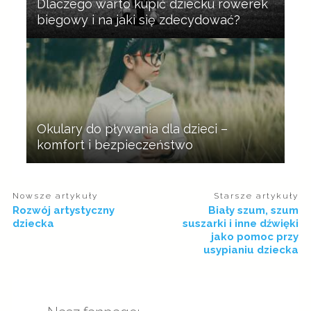
Dlaczego warto kupić dziecku rowerek
biegowy i na jaki się zdecydować?
Okulary do pływania dla dzieci –
komfort i bezpieczeństwo
Nowsze artykuły
Starsze artykuły
Rozwój artystyczny
Biały szum, szum
dziecka
suszarki i inne dźwięki
jako pomoc przy
usypianiu dziecka