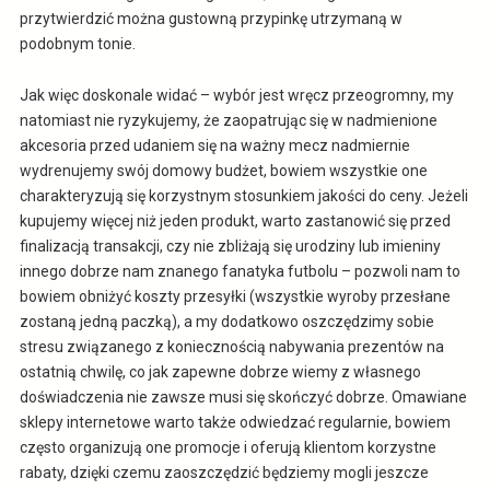
przytwierdzić można gustowną przypinkę utrzymaną w
podobnym tonie.
Jak więc doskonale widać – wybór jest wręcz przeogromny, my
natomiast nie ryzykujemy, że zaopatrując się w nadmienione
akcesoria przed udaniem się na ważny mecz nadmiernie
wydrenujemy swój domowy budżet, bowiem wszystkie one
charakteryzują się korzystnym stosunkiem jakości do ceny. Jeżeli
kupujemy więcej niż jeden produkt, warto zastanowić się przed
finalizacją transakcji, czy nie zbliżają się urodziny lub imieniny
innego dobrze nam znanego fanatyka futbolu – pozwoli nam to
bowiem obniżyć koszty przesyłki (wszystkie wyroby przesłane
zostaną jedną paczką), a my dodatkowo oszczędzimy sobie
stresu związanego z koniecznością nabywania prezentów na
ostatnią chwilę, co jak zapewne dobrze wiemy z własnego
doświadczenia nie zawsze musi się skończyć dobrze. Omawiane
sklepy internetowe warto także odwiedzać regularnie, bowiem
często organizują one promocje i oferują klientom korzystne
rabaty, dzięki czemu zaoszczędzić będziemy mogli jeszcze