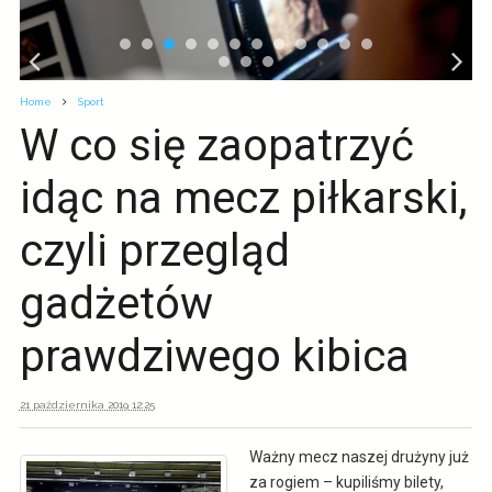
Home
Sport
W co się zaopatrzyć
idąc na mecz piłkarski,
czyli przegląd
gadżetów
prawdziwego kibica
21 października 2019 12:25
Ważny mecz naszej drużyny już
za rogiem – kupiliśmy bilety,