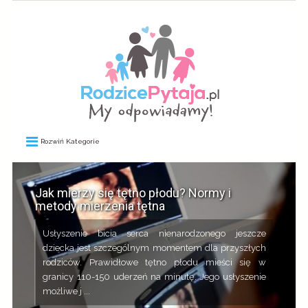
Rozwiń Kategorie
Jak mierzy się tętno płodu? Normy i
metody mierzenia tętna
Usłyszenie bicia serca nienarodzonego jeszcze
dziecka jest szczególnym momentem dla przyszłych
rodziców. Prawidłowe tętno płodu mieści się w
granicy 110-150 uderzeń na minutę. Jego usłyszenie
możliwe j ...