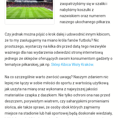
zaopatrzyliśmy się w szaliki i
nabyliśmy koszulki z
nazwiskiem oraz numerem
naszego ukochanego piłkarza.
Czy jednak można pójść o krok dalej i udowodnić innym kibicom,
że to my zasługujemy na miano króla fanów futbolu? Nic
prostszego, wystarczy na kilka dni przed datą tego niezwykle
ważnego dla nas wydarzenia odwiedzić stronę internetową
jednego ze sklepów oferujących swoim konsumentom gadżety o
tematyce piłkarskiej, jak np.
Sklep Kibica Wisły Kraków
.
Na co szczególnie warto zwrócić uwagę? Naszym zdaniem nic
lepiej nie łączy w sobie miłości do sportu z wartością użytkową
jak uszyta na miarę oraz wykonana z najwyższej jakości
materiałów czapka z daszkiem. Nie tylko ochroni ona nas przed
deszczem, porywistym wiatrem, czy saharyjskimi promieniami
słońca, ale także sprawi, że osoby obok których zajmiemy
miejsce na stadionie lub hali sportowej będą doskonale wiedziały,