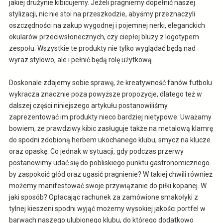
jakiej drużynie kibicujemy. Jeżeli pragniemy dopełnić naszej
stylizacji, nic nie stoi na przeszkodzie, abyśmy przeznaczyli
oszczędności na zakup wygodnej i pojemnej nerki, eleganckich
okularów przeciwsłonecznych, czy ciepłej bluzy z logotypem
zespołu. Wszystkie te produkty nie tylko wyglądać będą nad
wyraz stylowo, ale i pełnić będą rolę użytkową.
Doskonale zdajemy sobie sprawę, że kreatywność fanów futbolu
wykracza znacznie poza powyższe propozycje, dlatego też w
dalszej części niniejszego artykułu postanowiliśmy
zaprezentować im produkty nieco bardziej nietypowe. Uważamy
bowiem, że prawdziwy kibic zasługuje także na metalową klamrę
do spodni zdobioną herbem ukochanego klubu, smycz na klucze
oraz opaskę. Co jednak w sytuacji, gdy podczas przerwy
postanowimy udać się do pobliskiego punktu gastronomicznego
by zaspokoić głód oraz ugasić pragnienie? W takiej chwili również
możemy manifestować swoje przywiązanie do piłki kopanej. W
jaki sposób? Opłacając rachunek za zamówione smakołyki z
tylnej kieszeni spodni wyjąć możemy wysokiej jakości portfel w
barwach naszego ulubionego klubu, do którego dodatkowo