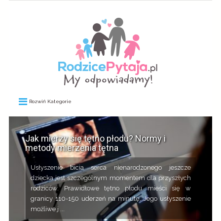
Rozwiń Kategorie
Jak mierzy się tętno płodu? Normy i
metody mierzenia tętna
Usłyszenie bicia serca nienarodzonego jeszcze
dziecka jest szczególnym momentem dla przyszłych
rodziców. Prawidłowe tętno płodu mieści się w
granicy 110-150 uderzeń na minutę. Jego usłyszenie
możliwe j ...