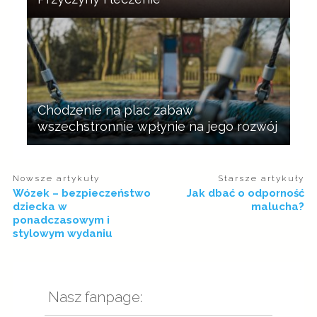
Chodzenie na plac zabaw
wszechstronnie wpłynie na jego rozwój
Nowsze artykuły
Starsze artykuły
Wózek – bezpieczeństwo
Jak dbać o odporność
dziecka w
malucha?
ponadczasowym i
stylowym wydaniu
Nasz fanpage: