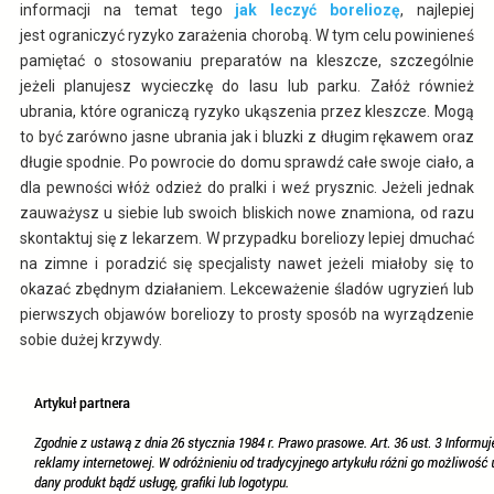
informacji na temat tego
jak leczyć boreliozę
, najlepiej
jest ograniczyć ryzyko zarażenia chorobą. W tym celu powinieneś
pamiętać o stosowaniu preparatów na kleszcze, szczególnie
jeżeli planujesz wycieczkę do lasu lub parku. Załóż również
ubrania, które ograniczą ryzyko ukąszenia przez kleszcze. Mogą
to być zarówno jasne ubrania jak i bluzki z długim rękawem oraz
długie spodnie. Po powrocie do domu sprawdź całe swoje ciało, a
dla pewności włóż odzież do pralki i weź prysznic. Jeżeli jednak
zauważysz u siebie lub swoich bliskich nowe znamiona, od razu
skontaktuj się z lekarzem. W przypadku boreliozy lepiej dmuchać
na zimne i poradzić się specjalisty nawet jeżeli miałoby się to
okazać zbędnym działaniem. Lekceważenie śladów ugryzień lub
pierwszych objawów boreliozy to prosty sposób na wyrządzenie
sobie dużej krzywdy.