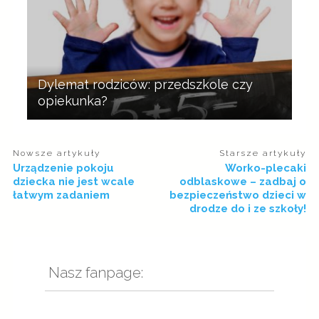
Dylemat rodziców: przedszkole czy
opiekunka?
Nowsze artykuły
Starsze artykuły
Urządzenie pokoju
Worko-plecaki
dziecka nie jest wcale
odblaskowe – zadbaj o
łatwym zadaniem
bezpieczeństwo dzieci w
drodze do i ze szkoły!
Nasz fanpage: