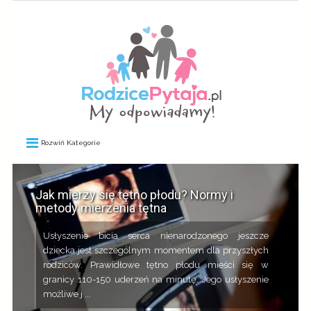
Rozwiń Kategorie
Jak mierzy się tętno płodu? Normy i
metody mierzenia tętna
Usłyszenie bicia serca nienarodzonego jeszcze
dziecka jest szczególnym momentem dla przyszłych
rodziców. Prawidłowe tętno płodu mieści się w
granicy 110-150 uderzeń na minutę. Jego usłyszenie
możliwe j ...