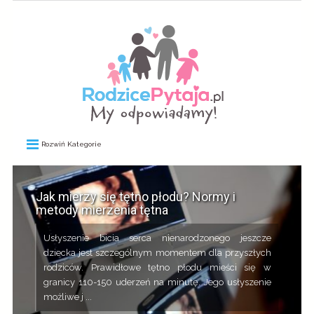
Rozwiń Kategorie
Jak mierzy się tętno płodu? Normy i
metody mierzenia tętna
Usłyszenie bicia serca nienarodzonego jeszcze
dziecka jest szczególnym momentem dla przyszłych
rodziców. Prawidłowe tętno płodu mieści się w
granicy 110-150 uderzeń na minutę. Jego usłyszenie
możliwe j ...