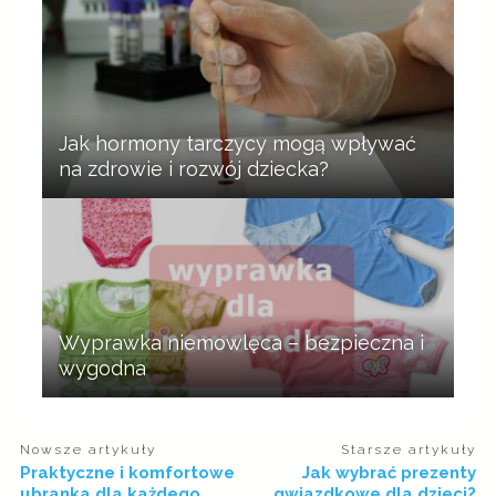
Jak hormony tarczycy mogą wpływać
na zdrowie i rozwój dziecka?
Wyprawka niemowlęca – bezpieczna i
wygodna
Nowsze artykuły
Starsze artykuły
Praktyczne i komfortowe
Jak wybrać prezenty
ubranka dla każdego
gwiazdkowe dla dzieci?