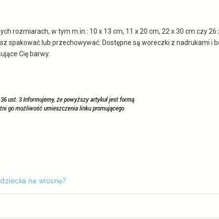
ych rozmiarach, w tym m.in.: 10 x 13 cm, 11 x 20 cm, 22 x 30 cm czy 26
sz spakować lub przechowywać. Dostępne są woreczki z nadrukami i be
ujące Cię barwy.
 dziecka na wiosnę?