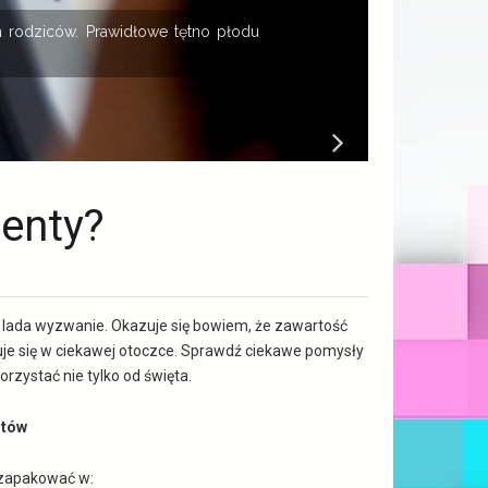
 rodziców. Prawidłowe tętno płodu
K
B
enty?
 lada wyzwanie. Okazuje się bowiem, że zawartość
jduje się w ciekawej otoczce. Sprawdź ciekawe pomysły
zystać nie tylko od święta.
ntów
 zapakować w: