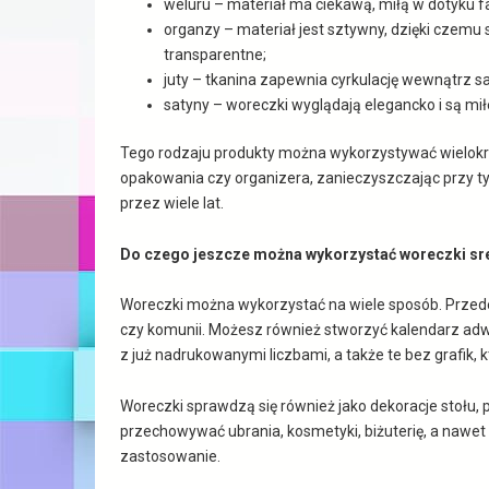
weluru – materiał ma ciekawą, miłą w dotyku fa
organzy – materiał jest sztywny, dzięki czemu 
transparentne;
juty – tkanina zapewnia cyrkulację wewnątrz s
satyny – woreczki wyglądają elegancko i są mił
Tego rodzaju produkty można wykorzystywać wielokr
opakowania czy organizera, zanieczyszczając przy t
przez wiele lat.
Do czego jeszcze można wykorzystać woreczki sr
Woreczki można wykorzystać na wiele sposób. Przede w
czy komunii. Możesz również stworzyć kalendarz adwe
z już nadrukowanymi liczbami, a także te bez grafik
Woreczki sprawdzą się również jako dekoracje stołu,
przechowywać ubrania, kosmetyki, biżuterię, a nawet p
zastosowanie.