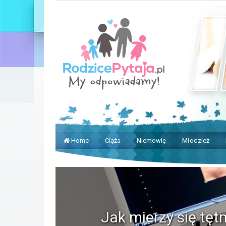
Home
Ciąża
Niemowlę
Młodzież
Jak mierzy się tęt