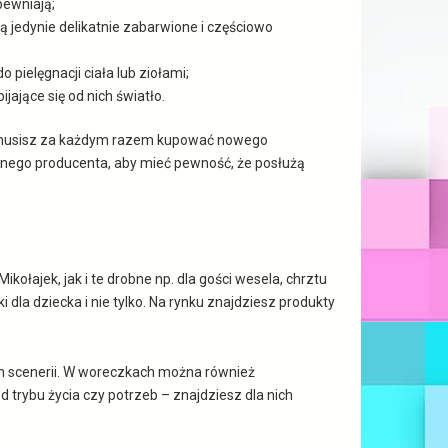
pewniają;
ą jedynie delikatnie zabarwione i częściowo
ielęgnacji ciała lub ziołami;
ające się od nich światło.
ie musisz za każdym razem kupować nowego
anego producenta, aby mieć pewność, że posłużą
łajek, jak i te drobne np. dla gości wesela, chrztu
la dziecka i nie tylko. Na rynku znajdziesz produkty
em scenerii. W woreczkach można również
d trybu życia czy potrzeb – znajdziesz dla nich