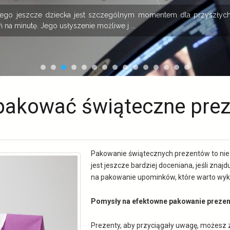
onego jeszcze dziecka jest szczególnym momentem dla przyszłych
 na minutę. Jego usłyszenie możliwe j ...
pakować świąteczne prez
Pakowanie świątecznych prezentów to nie
jest jeszcze bardziej doceniana, jeśli zna
na pakowanie upominków, które warto wykor
Pomysły na efektowne pakowanie preze
Prezenty, aby przyciągały uwagę, możesz