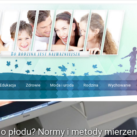
Edukacja
Zdrowie
Moda i uroda
Rodzina
Wychowanie
no płodu? Normy i metody mierzen