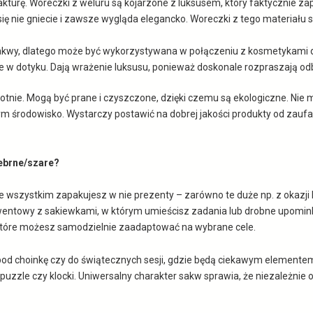
kturę. Woreczki z weluru są kojarzone z luksusem, który faktycznie za
się nie gniecie i zawsze wygląda elegancko. Woreczki z tego materiału s
akwy, dlatego może być wykorzystywana w połączeniu z kosmetykami do p
e w dotyku. Dają wrażenie luksusu, ponieważ doskonale rozpraszają odbij
otnie. Mogą być prane i czyszczone, dzięki czemu są ekologiczne. N
ym środowisko. Wystarczy postawić na dobrej jakości produkty od zauf
ebrne/szare?
szystkim zapakujesz w nie prezenty – zarówno te duże np. z okazji Miko
ntowy z sakiewkami, w którym umieścisz zadania lub drobne upominki d
, które możesz samodzielnie zaadaptować na wybrane cele.
 pod choinkę czy do świątecznych sesji, gdzie będą ciekawym element
uzzle czy klocki. Uniwersalny charakter sakw sprawia, że niezależnie o