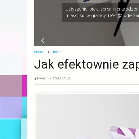
ny
Usłyszenie bicia serca nienarodz
mieści się w granicy 110-150 uderzeń
Home
Inne
Jak efektownie za
4 kwietnia 2023 19:12