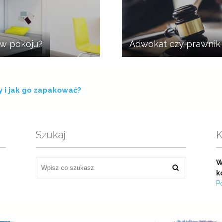
 w pokoju?
Adwokat czy prawnik –
y i jak go zapakować?
Szukaj
K
W
k
P