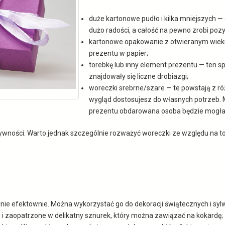
duże kartonowe pudło i kilka mniejszych —
dużo radości, a całość na pewno zrobi poz
kartonowe opakowanie z otwieranym wiekie
prezentu w papier;
torebkę lub inny element prezentu — ten s
znajdowały się liczne drobiazgi;
woreczki srebrne/szare — te powstają z ró
wygląd dostosujesz do własnych potrzeb. 
prezentu obdarowana osoba będzie mogła 
wności. Warto jednak szczególnie rozważyć woreczki ze względu na to,
nie efektownie. Można wykorzystać go do dekoracji świątecznych i sy
u i zaopatrzone w delikatny sznurek, który można zawiązać na kokardę;