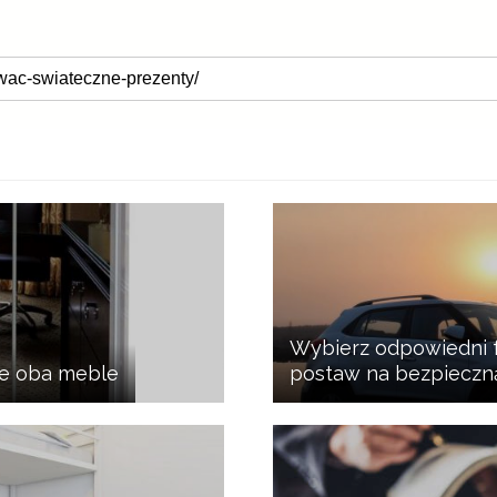
Wybierz odpowiedni f
ie oba meble
postaw na bezpieczn