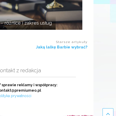
 różnice i zakres usług
Starsze artykuły
Jaką lalkę Barbie wybrać?
ontakt z redakcja
 sprawie reklamy i współpracy:
ontakt@premiumeo.pl
olityka prywatności