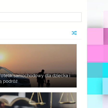
otelik samochodowy dla dziecka i
ą podróż