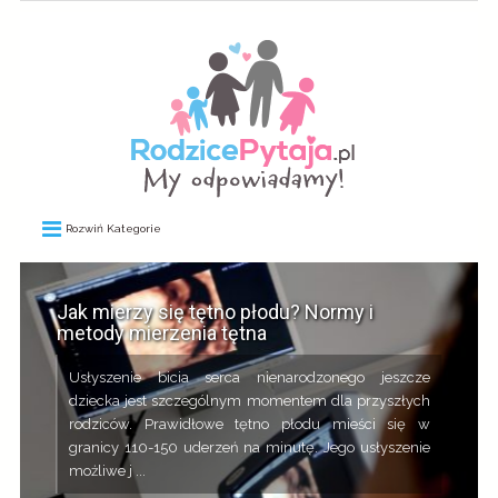
Rozwiń Kategorie
Jak mierzy się tętno płodu? Normy i
metody mierzenia tętna
Usłyszenie bicia serca nienarodzonego jeszcze
dziecka jest szczególnym momentem dla przyszłych
rodziców. Prawidłowe tętno płodu mieści się w
granicy 110-150 uderzeń na minutę. Jego usłyszenie
możliwe j ...