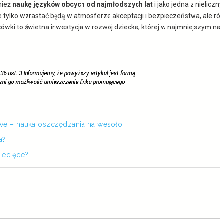
nież
naukę języków obcych od najmłodszych lat
i jako jedna z nielic
e tylko wzrastać będą w atmosferze akceptacji i bezpieczeństwa, ale
cówki to świetna inwestycja w rozwój dziecka, której w najmniejszym na
we – nauka oszczędzania na wesoło
a?
ziecięce?