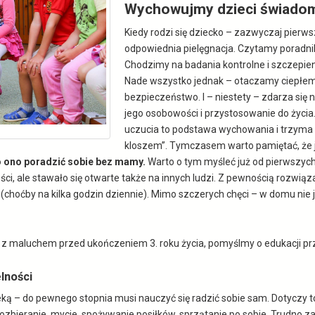
Wychowujmy dzieci świado
Kiedy rodzi się dziecko – zazwyczaj pierw
odpowiednia pielęgnacja. Czytamy poradniki
Chodzimy na badania kontrolne i szczepien
Nade wszystko jednak – otaczamy ciepłem
bezpieczeństwo. I – niestety – zdarza się 
jego osobowości i przystosowanie do życia.
uczucia to podstawa wychowania i trzyma dz
kloszem”. Tymczasem warto pamiętać, ż
ło ono poradzić sobie bez mamy.
Warto o tym myśleć już od pierwszych c
ci, ale stawało się otwarte także na innych ludzi. Z pewnością rozwiąz
(choćby na kilka godzin dziennie). Mimo szczerych chęci – w domu ni
 z maluchem przed ukończeniem 3. roku życia, pomyślmy o edukacji pr
lności
eką – do pewnego stopnia musi nauczyć się radzić sobie sam. Dotyczy
rozbieranie, mycie, spożywanie posiłków, sprzątanie po sobie. Trudno z