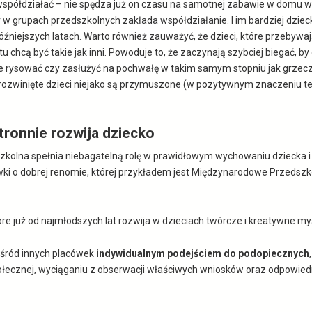
 współdziałać – nie spędza już on czasu na samotnej zabawie w domu w
w grupach przedszkolnych zakłada współdziałanie. I im bardziej dzie
óźniejszych latach. Warto również zauważyć, że dzieci, które przebywa
ostu chcą być takie jak inni. Powoduje to, że zaczynają szybciej biegać, 
nie rysować czy zasłużyć na pochwałę w takim samym stopniu jak grzecz
 rozwinięte dzieci niejako są przymuszone (w pozytywnym znaczeniu te
ronnie rozwija dziecko
szkolna spełnia niebagatelną rolę w prawidłowym wychowaniu dziecka i
i o dobrej renomie, której przykładem jest Międzynarodowe Przedszko
 już od najmłodszych lat rozwija w dzieciach twórcze i kreatywne myś
ośród innych placówek
indywidualnym podejściem do podopiecznych
połecznej, wyciąganiu z obserwacji właściwych wniosków oraz odpowied