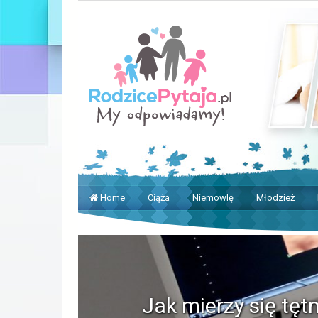
Home
Ciąża
Niemowlę
Młodzież
Jak mierzy się tęt