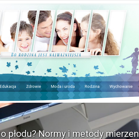
Edukacja
Zdrowie
Moda i uroda
Rodzina
Wychowanie
no płodu? Normy i metody mierzen