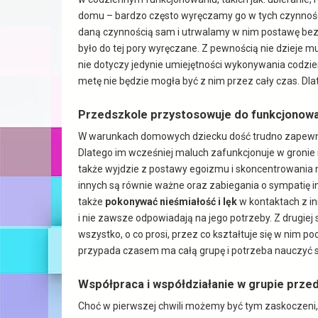
domu – bardzo często wyręczamy go w tych czynnościa
daną czynnością sam i utrwalamy w nim postawę bezr
było do tej pory wyręczane. Z pewnością nie dzieje mu
nie dotyczy jedynie umiejętności wykonywania codzie
metę nie będzie mogła być z nim przez cały czas. D
Przedszkole przystosowuje do funkcjonowa
W warunkach domowych dziecku dość trudno zapewnić 
Dlatego im wcześniej maluch zafunkcjonuje w gronie inn
także wyjdzie z postawy egoizmu i skoncentrowania n
innych są równie ważne oraz zabiegania o sympatię in
także
pokonywać nieśmiałość i lęk
w kontaktach z i
i nie zawsze odpowiadają na jego potrzeby. Z drugiej 
wszystko, o co prosi, przez co kształtuje się w nim 
przypada czasem ma całą grupę i potrzeba nauczyć si
Współpraca i współdziałanie w grupie prze
Choć w pierwszej chwili możemy być tym zaskoczeni, a