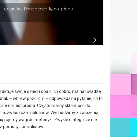
 rodziców. Prawidłowe tętno płodu
K
B
raktuje swoje dzieci i dba o ich dobro, ma na uwadze
dnak – wbrew pozorom – odpowiedź na pytanie, co to
ale nie jest prosta. Często mamy skłonność do
nia, zwłaszcza maluchów. Wychodzimy z założenia,
iązujemy wagi do metodyki. Zwykle dlatego, że nie
z pomocy specjalistów.