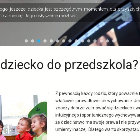
onego jeszcze dziecka jest szczególnym momentem dla przyszłych
 na minutę. Jego usłyszenie możliwe j ...
 dziecko do przedszkola?
Z pewnością każdy rodzic, który poważnie t
właściwe i prawidłowe ich wychowanie. Je
znaczy dobrze zajmować się dzieckiem, wc
intuicyjnego i spontanicznego wychowywa
że dzieciństwo ma swoje prawa i nie przyw
umiemy inaczej. Dlatego warto skorzystać 