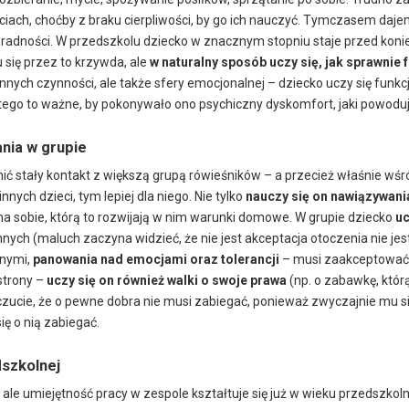
ch, choćby z braku cierpliwości, by go ich nauczyć. Tymczasem dajem
adności. W przedszkolu dziecko w znacznym stopniu staje przed konie
 się przez to krzywda, ale
w naturalny sposób uczy się, jak sprawnie
nnych czynności, ale także sfery emocjonalnej – dziecko uczy się fun
latego to ważne, by pokonywało ono psychiczny dyskomfort, jaki powod
nia w grupie
stały kontakt z większą grupą rówieśników – a przecież właśnie wśró
ych dzieci, tym lepiej dla niego. Nie tylko
nauczy się on nawiązywania
a sobie, którą to rozwijają w nim warunki domowe. W grupie dziecko
uc
nych (maluch zaczyna widzieć, że nie jest akceptacja otoczenia nie je
nnymi,
panowania nad emocjami oraz tolerancji
– musi zaakceptować, 
strony –
uczy się on również walki o swoje prawa
(np. o zabawkę, któr
poczucie, że o pewne dobra nie musi zabiegać, ponieważ zwyczajnie mu 
ę o nią zabiegać.
dszkolnej
le umiejętność pracy w zespole kształtuje się już w wieku przedszkoln