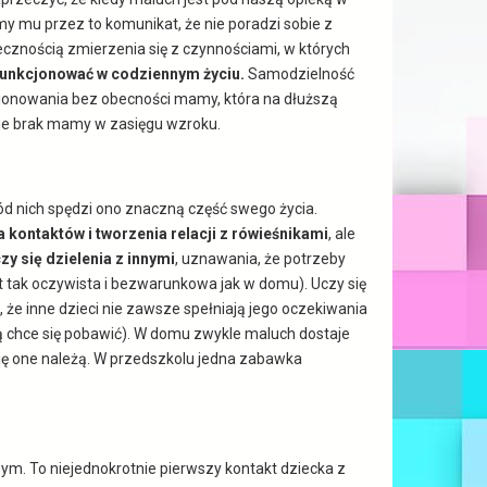
y mu przez to komunikat, że nie poradzi sobie z
cznością zmierzenia się z czynnościami, w których
 funkcjonować w codziennym życiu.
Samodzielność
kcjonowania bez obecności mamy, która na dłuższą
uje brak mamy w zasięgu wzroku.
d nich spędzi ono znaczną część swego życia.
 kontaktów i tworzenia relacji z rówieśnikami
, ale
zy się dzielenia z innymi
, uznawania, że potrzeby
st tak oczywista i bezwarunkowa jak w domu). Uczy się
że inne dzieci nie zawsze spełniają jego oczekiwania
ą chce się pobawić). W domu zwykle maluch dostaje
się one należą. W przedszkolu jedna zabawka
ym. To niejednokrotnie pierwszy kontakt dziecka z