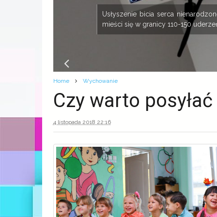
ny
Usłyszenie bicia serca nienarodz
mieści się w granicy 110-150 uderzeń
Home
Wychowanie
Czy warto posyłać
4 listopada 2018 22:16