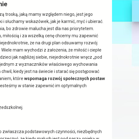
mie
szą troską, jaką mamy względem niego, jest jego
 i słuchamy wskazówek, jak je karmić, myć i ubierać.
ia, bo zdrowie malucha jest dla nas priorytetem.
, miłością i za wszelką cenę chcemy mu zapewnić
niejednokrotnie, że na drugi plan odsuwamy rozwój
 Wiele mam wychodzi z założenia, że miłość i ciepłe
ieci jak najbliżej siebie, niejednokrotnie wręcz „pod
e jednym z wyznaczników właściwego wychowania
hwil, kiedy jest na świecie i starać się postępować
aniem, które
wspomaga rozwój społecznych postaw
e jesteśmy w stanie zapewnić im optymalnych
zedszkolnej.
 to zwłaszcza podstawowych czynności, niezbędnych
aprzeczyć, że kiedy maluch jest pod naszą opieką w