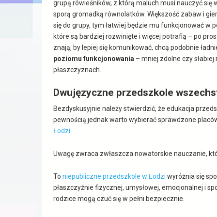
grupą rówieśników, z którą maluch musi nauczyć się
sporą gromadką równolatków. Większość zabaw i gier 
się do grupy, tym łatwiej będzie mu funkcjonować w p
które są bardziej rozwinięte i więcej potrafią – po pr
znają, by lepiej się komunikować, chcą podobnie ład
poziomu funkcjonowania
– mniej zdolne czy słabiej
płaszczyznach.
Dwujęzyczne przedszkole wszechst
Bezdyskusyjnie należy stwierdzić, że edukacja przed
pewnością jednak warto wybierać sprawdzone placówk
Łodzi
.
Uwagę zwraca zwłaszcza nowatorskie nauczanie, które
To
niepubliczne przedszkole w Łodzi
wyróżnia się sp
płaszczyźnie fizycznej, umysłowej, emocjonalnej i s
rodzice mogą czuć się w pełni bezpiecznie.